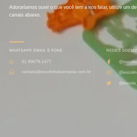
Adoraríamos ouvir o que você tem a nos falar, utilize um d
canais abaixo.
WHATSAPP, EMAIL E FONE
REDES SOCIAI
51 99679-1477
@escolin
contato@escolinhatazmania.com.br
@escolin
@escola