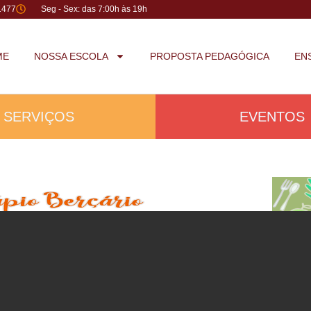
1477
Seg - Sex: das 7:00h às 19h
ME
NOSSA ESCOLA
PROPOSTA PEDAGÓGICA
EN
SERVIÇOS
EVENTOS