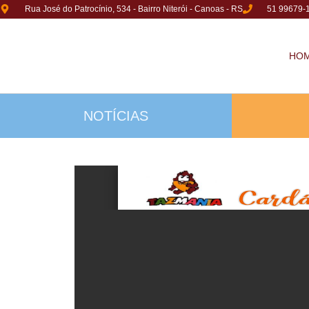
Rua José do Patrocínio, 534 - Bairro Niterói - Canoas - RS
51 99679-
HO
NOTÍCIAS