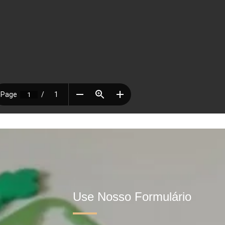
Use Nosso Formulário