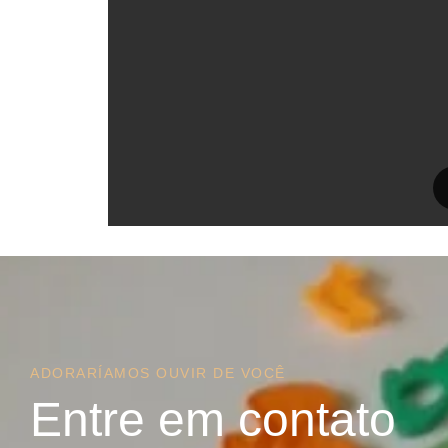
ADORARÍAMOS OUVIR DE VOCÊ
Entre em contato